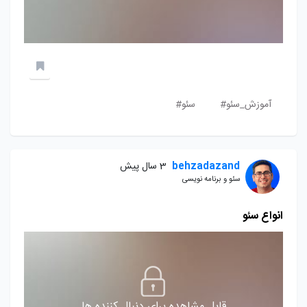
آموزش_سئو#
سئو#
behzadazand
3 سال پیش
سئو و برنامه نویسی
انواع سئو
قابل مشاهده برای دنبال کننده ها