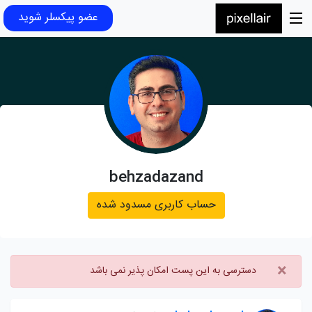
عضو پیکسلر شوید
behzadazand
حساب کاربری مسدود شده
×
دسترسی به این پست امکان پذیر نمی باشد