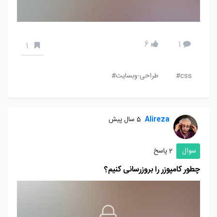
6
1
1
css#
طراحی-وبسایت#
Alireza
5 سال پیش
سوال
2 پاسخ
چطور کامپوزر را بروزرسانی کنیم؟