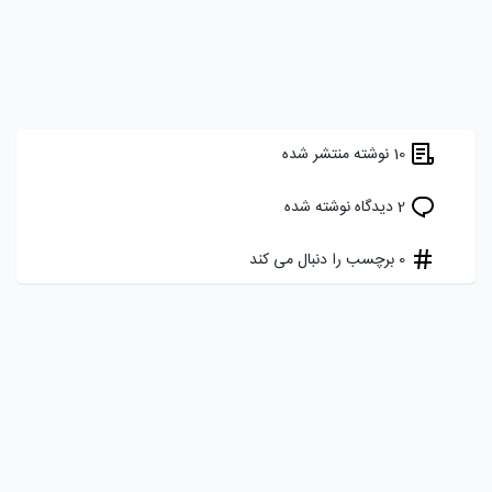
10 نوشته منتشر شده
2 دیدگاه نوشته شده
0 برچسب را دنبال می کند
هدف ما ایجاد یک شبکه اجتماعی برای برنامه نویسان، توسعه دهندگان و
علاقه مندان فارسی زبان به دنیای کد نویسی است