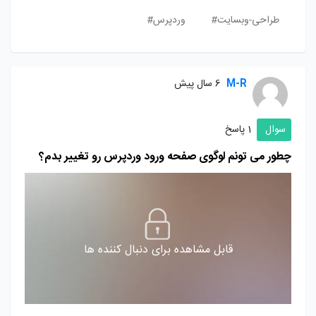
طراحی-وبسایت#
وردپرس#
M-R
6 سال پیش
سوال
1 پاسخ
چطور می تونم لوگوی صفحه ورود وردپرس رو تغییر بدم؟
قابل مشاهده برای دنبال کننده ها