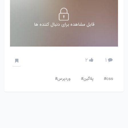
قابل مشاهده برای دنبال کننده ها
2
1
css#
پلاگین#
وردپرس#