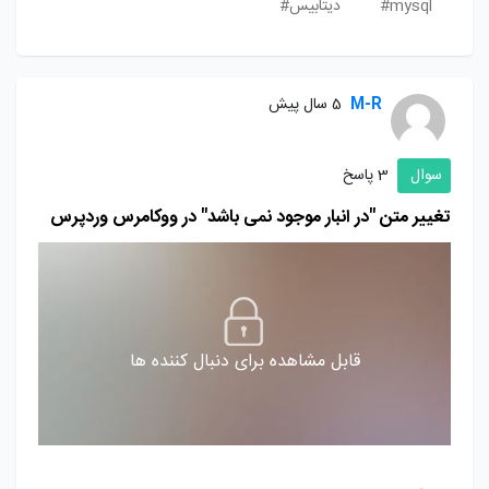
mysql#
دیتابیس#
M-R
5 سال پیش
سوال
3 پاسخ
تغییر متن "در انبار موجود نمی باشد" در ووکامرس وردپرس
قابل مشاهده برای دنبال کننده ها