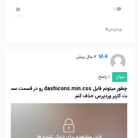
1
وردپرس#
M-R
6 سال پیش
سوال
1 پاسخ
چطور میتونم فایل dashicons.min.css رو در قسمت سم
ت کاربر وردپرس حذف کنم
قابل مشاهده برای دنبال کننده ها