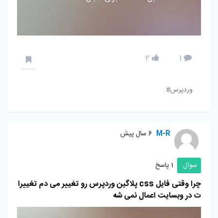
2
1
وردپرس#
M-R
6 سال پیش
سوال
1 پاسخ
چرا وقتی فایل css پلاگین وردپرس رو تغییر می دم تغییرا
ت در وبسایت اعمال نمی شه