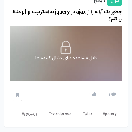
سوال
1 پاسخ
چطور یک آرایه را از ajax در jquery به اسکریپت php منتق
ل کنم؟
قابل مشاهده برای دنبال کننده ها
1
1
jquery#
php#
wordpress#
وردپرس#