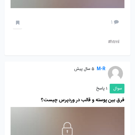
1
html#
M-R
5 سال پیش
سوال
1 پاسخ
فرق بین پوسته و قالب در وردپرس چیست؟