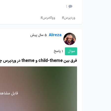
1
وردپرس#
ووکامرس#
Alireza
5 سال پیش
سوال
1 پاسخ
فرق بین child-theme و theme در وردپرس چیست؟
قابل مشاهده