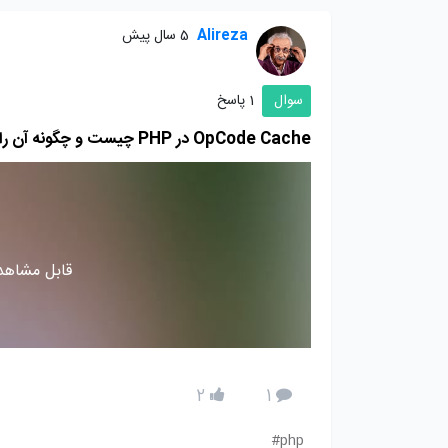
Alireza
5 سال پیش
سوال
1 پاسخ
OpCode Cache در PHP چیست و چگونه آن را فعال کنیم
قابل مشاهده
2
1
php#