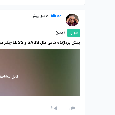
Alireza
5 سال پیش
سوال
1 پاسخ
پیش پردازنده هایی مثل SASS و LESS چکار میکنند و مزایای استفاده از آن ها چیست
قابل مشاهده
6
1