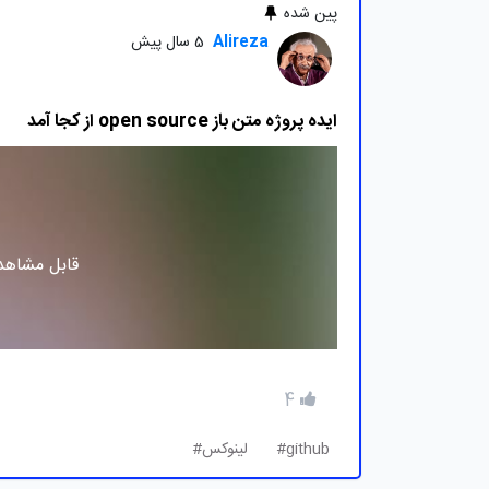
پین شده
Alireza
5 سال پیش
ایده پروژه متن باز open source از کجا آمد
قابل مشاهده
4
github#
لینوکس#