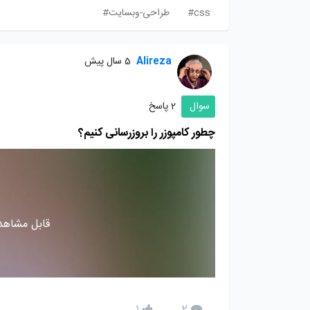
css#
طراحی-وبسایت#
Alireza
5 سال پیش
سوال
2 پاسخ
چطور کامپوزر را بروزرسانی کنیم؟
قابل مشاهده