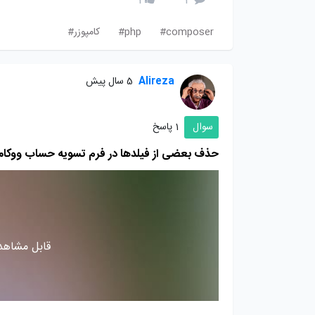
1
2
composer#
php#
کامپوزر#
Alireza
5 سال پیش
سوال
1 پاسخ
حذف بعضی از فیلدها در فرم تسویه حساب ووکام
قابل مشاهده