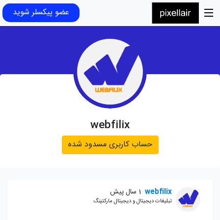
عضو پیکسلر شوید
webfilix
حساب کاربری مسدود شده
webfilix
1 سال پیش
تبلیغات دیجیتال و دیجیتال مارکتینگ