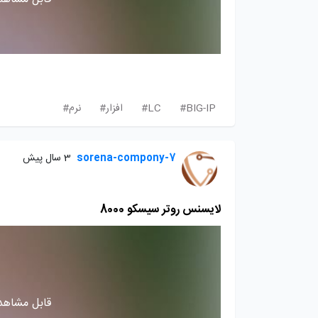
BIG-IP#
LC#
افزار#
نرم#
sorena-compony-7
3 سال پیش
لایسنس روتر سیسکو 8000
قابل مشاهده