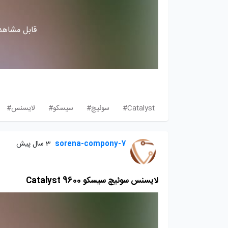
قابل مشاهده
Catalyst#
سوئیچ#
سیسکو#
لایسنس#
sorena-compony-7
3 سال پیش
لایسنس سوئیچ سیسکو Catalyst 9600