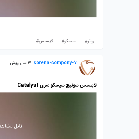
روتر#
سیسکو#
لایسنس#
sorena-compony-7
3 سال پیش
لایسنس سوئیچ سیسکو سری Catalyst
قابل مشاهده