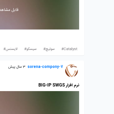
قابل مشاهده
Catalyst#
سوئیچ#
سیسکو#
لایسنس#
sorena-compony-7
3 سال پیش
نرم افزار BIG-IP SWGS