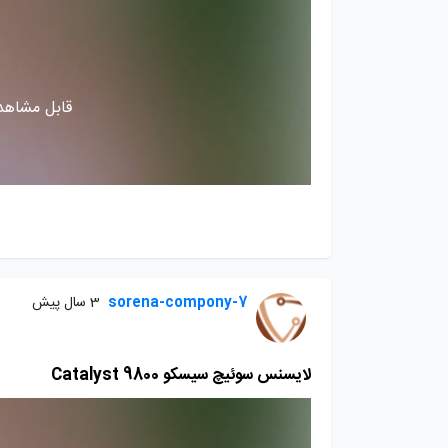
قابل مشاهده
sorena-compony-7
3 سال پیش
لایسنس سوئیچ سیسکو Catalyst 9800