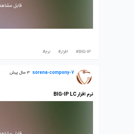
قابل مشاهده
BIG-IP#
افزار#
نرم#
sorena-compony-7
3 سال پیش
نرم افزار BIG-IP LC
قابل مشاهده