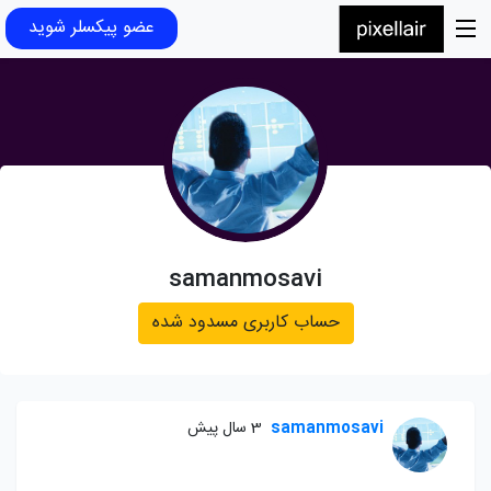
عضو پیکسلر شوید
samanmosavi
حساب کاربری مسدود شده
samanmosavi
3 سال پیش