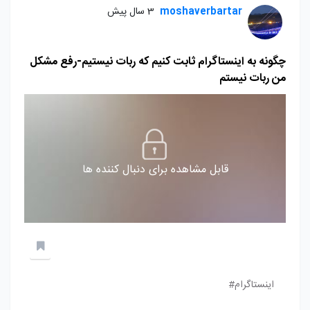
moshaverbartar
3 سال پیش
چگونه به اینستاگرام ثابت کنیم که ربات نیستیم-رفع مشکل
من ربات نیستم
قابل مشاهده برای دنبال کننده ها
اینستاگرام#