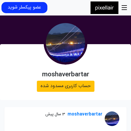
عضو پیکسلر شوید
moshaverbartar
حساب کاربری مسدود شده
moshaverbartar
3 سال پیش