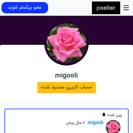
عضو پیکسلر شوید
migooli
حساب کاربری مسدود شده
پین شده
migooli
2 سال پیش