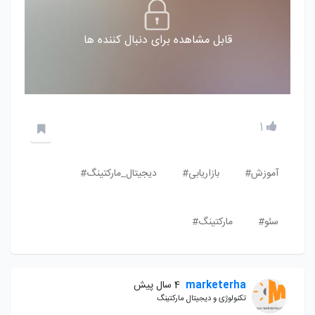
قابل مشاهده برای دنبال کننده ها
1
آموزش#
بازاریابی#
دیجیتال_مارکتینگ#
سئو#
مارکتینگ#
marketerha
4 سال پیش
تکنولوژی و دیجیتال مارکتینگ