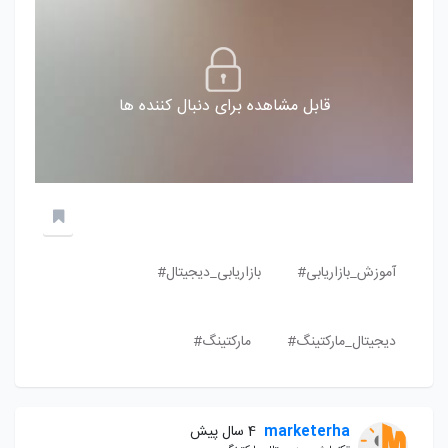
قابل مشاهده برای دنبال کننده ها
آموزش_بازاریابی#
بازاریابی_دیجیتال#
دیجیتال_مارکتینگ#
مارکتینگ#
marketerha
4 سال پیش