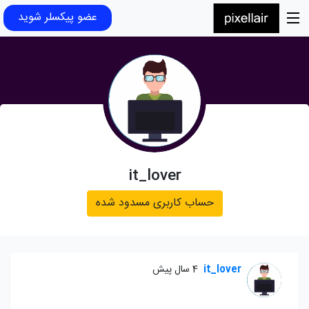
عضو پیکسلر شوید
it_lover
حساب کاربری مسدود شده
it_lover
4 سال پیش