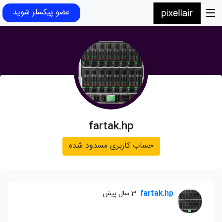
عضو پیکسلر شوید
fartak.hp
حساب کاربری مسدود شده
fartak.hp
3 سال پیش