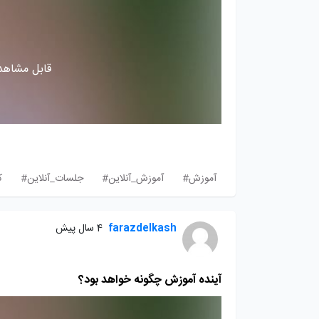
قابل مشاهده
آموزش#
آموزش_آنلاین#
جلسات_آنلاین#
ک
farazdelkash
4 سال پیش
آینده آموزش چگونه خواهد بود؟