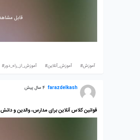
قابل مشاهده
آموزش#
آموزش_آنلاین#
آموزش_از_راه_دور#
farazdelkash
4 سال پیش
قوانین کلاس آنلاین برای مدارس، والدین و دانش‌ 