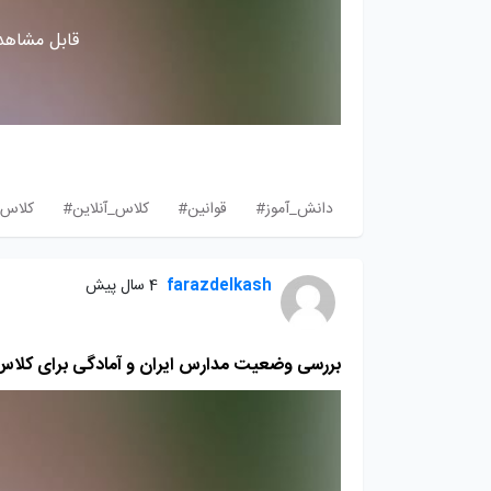
قابل مشاهده
دانش_آموز#
قوانین#
کلاس_آنلاین#
کلاس
farazdelkash
4 سال پیش
بررسی وضعیت مدارس ایران و آمادگی برای کلاس 