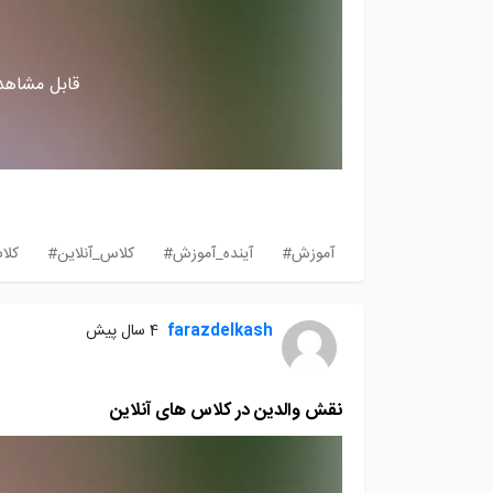
قابل مشاهده
آموزش#
آینده_آموزش#
کلاس_آنلاین#
کلا
farazdelkash
4 سال پیش
نقش والدین در کلاس های آنلاین