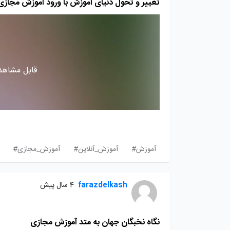
تغییر و تحول دنیای آموزش با ورود آموزش مجازی
قابل مشاهده
آموزش#
آموزش_آنلاین#
آموزش_مجازی#
farazdelkash
4 سال پیش
نگاه نخبگان جهان به متد آموزش مجازی