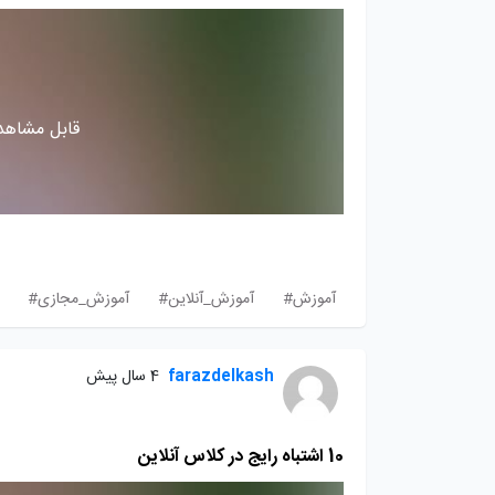
قابل مشاهده
آموزش#
آموزش_آنلاین#
آموزش_مجازی#
farazdelkash
4 سال پیش
10 اشتباه رایج در کلاس آنلاین