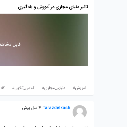
تاثیر دنیای مجازی در آموزش و یادگیری
قابل مشاهده
آموزش#
دنیای_مجازی#
کلاس_آنلاین#
کل
farazdelkash
4 سال پیش