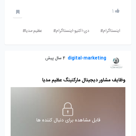
1
اینستاگرام#
دی-اکتیو-اینستاگرام#
عظیم-مدیا#
digital-marketing
4 سال پیش
وظایف مشاور دیجیتال مارکتینگ عظیم مدیا
قابل مشاهده برای دنبال کننده ها