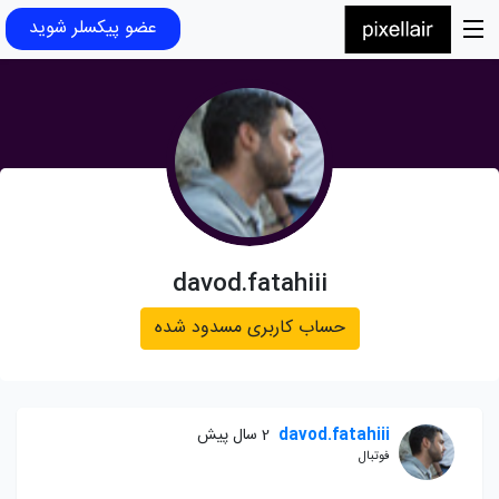
عضو پیکسلر شوید
davod.fatahiii
حساب کاربری مسدود شده
davod.fatahiii
2 سال پیش
فوتبال