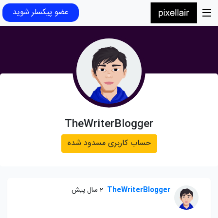
عضو پیکسلر شوید
TheWriterBlogger
حساب کاربری مسدود شده
TheWriterBlogger
2 سال پیش