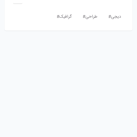
دیجی#
طراحی#
گرافیک#