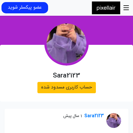
عضو پیکسلر شوید
Sara2123
حساب کاربری مسدود شده
Sara2123
1 سال پیش