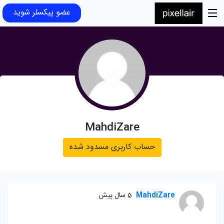
عضو پیکسلر شوید
MahdiZare
حساب کاربری مسدود شده
MahdiZare
5 سال پیش