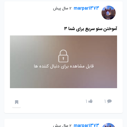
marpar1373
2 سال پیش
آموختن سئو سریع برای شما ۳
قابل مشاهده برای دنبال کننده ها
1
1
marpar1373
2 سال پیش