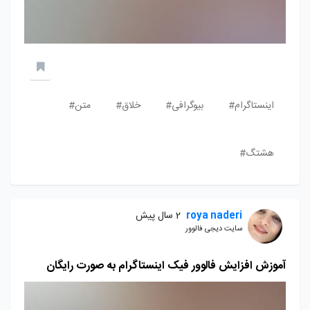
اینستاگرام#
بیوگرافی#
خلاق#
متن#
هشتگ#
roya naderi
2 سال پیش
سایت دیجی فالوور
آموزش افزایش فالوور فیک اینستاگرام به صورت رایگان