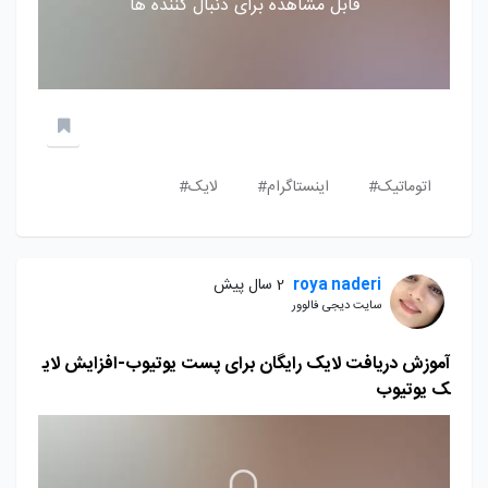
قابل مشاهده برای دنبال کننده ها
اتوماتیک#
اینستاگرام#
لایک#
roya naderi
2 سال پیش
سایت دیجی فالوور
آموزش دریافت لایک رایگان برای پست یوتیوب-افزایش لای
ک یوتیوب