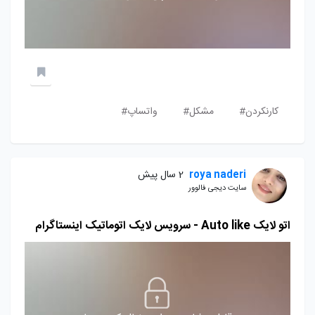
کارنکردن#
مشکل#
واتساپ#
roya naderi
2 سال پیش
سایت دیجی فالوور
اتو لایک Auto like - سرویس لایک اتوماتیک اینستاگرام