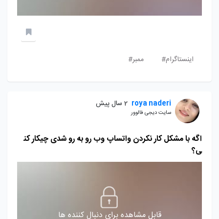
اینستاگرام#
ممبر#
roya naderi
2 سال پیش
سایت دیجی فالوور
اگه با مشکل کار نکردن واتساپ وب رو به رو شدی چیکار کن
ی؟
قابل مشاهده برای دنبال کننده ها