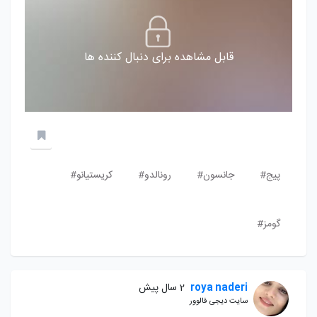
قابل مشاهده برای دنبال کننده ها
پیج#
جانسون#
رونالدو#
کریستیانو#
گومز#
roya naderi
2 سال پیش
سایت دیجی فالوور