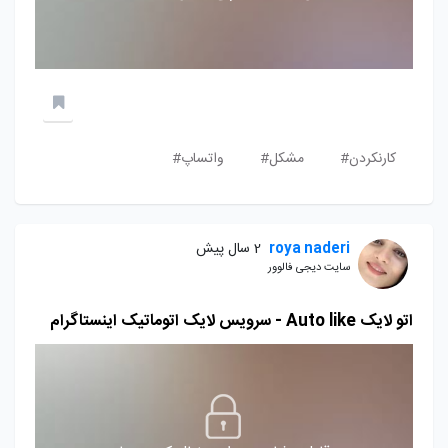
کارنکردن#
مشکل#
واتساپ#
roya naderi
2 سال پیش
سایت دیجی فالوور
اتو لایک Auto like - سرویس لایک اتوماتیک اینستاگرام