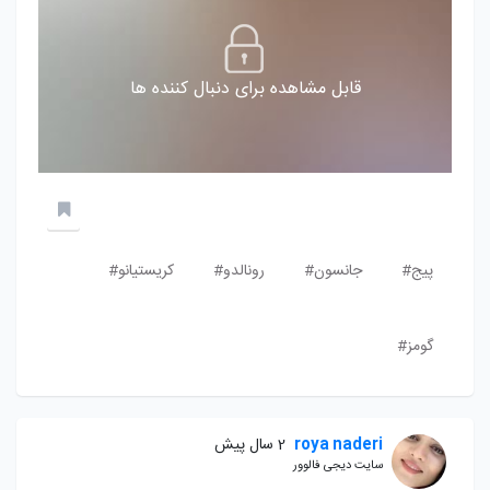
قابل مشاهده برای دنبال کننده ها
پیج#
جانسون#
رونالدو#
کریستیانو#
گومز#
roya naderi
2 سال پیش
سایت دیجی فالوور