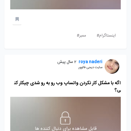
اینستاگرام#
ممبر#
roya naderi
2 سال پیش
سایت دیجی فالوور
اگه با مشکل کار نکردن واتساپ وب رو به رو شدی چیکار کن
ی؟
قابل مشاهده برای دنبال کننده ها