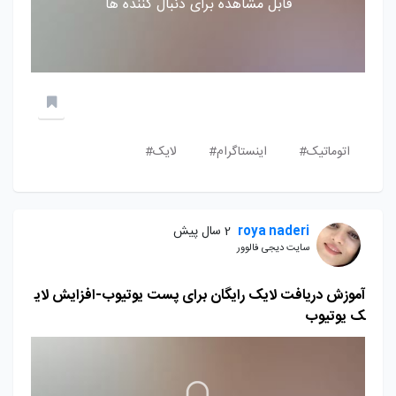
قابل مشاهده برای دنبال کننده ها
اتوماتیک#
اینستاگرام#
لایک#
roya naderi
2 سال پیش
سایت دیجی فالوور
آموزش دریافت لایک رایگان برای پست یوتیوب-افزایش لای
ک یوتیوب