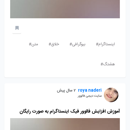
اینستاگرام#
بیوگرافی#
خلاق#
متن#
هشتگ#
roya naderi
2 سال پیش
سایت دیجی فالوور
آموزش افزایش فالوور فیک اینستاگرام به صورت رایگان