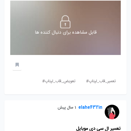
قابل مشاهده برای دنبال کننده ها
تعمیر_قاب_لپتاپ#
تعویض_قاب_لپتاپ#
elahe4321n
1 سال پیش
تعمیر ال سی دی موبایل