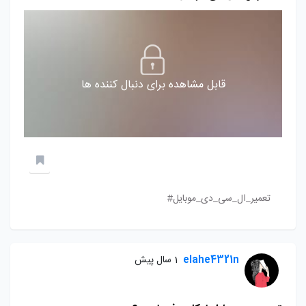
قابل مشاهده برای دنبال کننده ها
تعمیر_ال_سی_دی_موبایل#
elahe4321n
1 سال پیش