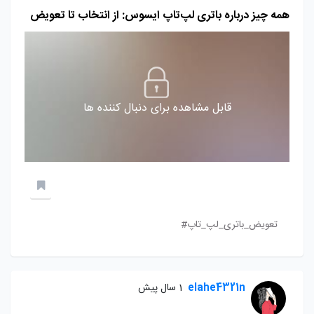
همه چیز درباره باتری لپ‌تاپ ایسوس: از انتخاب تا تعویض
قابل مشاهده برای دنبال کننده ها
تعویض_باتری_لپ_تاپ#
elahe4321n
1 سال پیش