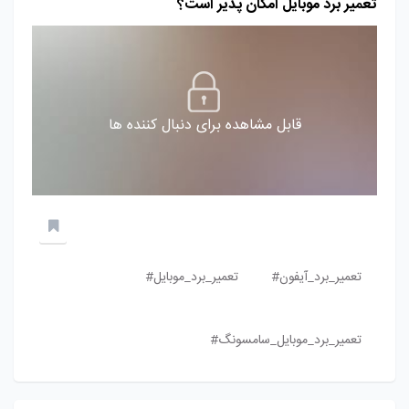
تعمیر برد موبایل امکان پذیر است؟
قابل مشاهده برای دنبال کننده ها
تعمیر_برد_آیفون#
تعمیر_برد_موبایل#
تعمیر_برد_موبایل_سامسونگ#