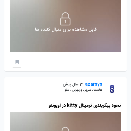
قابل مشاهده برای دنبال کننده ها
azarsys
3 سال پیش
هاست ، سرور ، وردپرس ، سئو
نحوه پیکربندی ترمینال kitty در اوبونتو