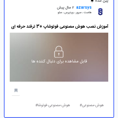
پین شده
azarsys
2 سال پیش
هاست ، سرور ، وردپرس ، سئو
آموزش نصب هوش مصنوعی فوتوشاپ +3 ترفند حرفه ای
قابل مشاهده برای دنبال کننده ها
هوش-مصنوعی#
هوش-مصنوعی-فوتوشا#