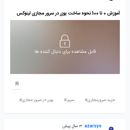
آموزش 0 تا 100 نحوه ساخت یوزر در سرور مجازی لینوکس
قابل مشاهده برای دنبال کننده ها
خرید-سرورمجازی#
سرور#
یوزر-در-سرور-مجازی#
azarsys
3 سال پیش