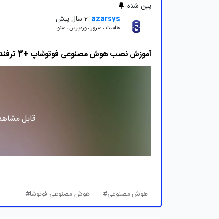
پین شده
azarsys
2 سال پیش
هاست ، سرور ، وردپرس ، سئو
آموزش نصب هوش مصنوعی فوتوشاپ +3 ترفند حرفه ای
قابل مشاهده
هوش-مصنوعی#
هوش-مصنوعی-فوتوشا#