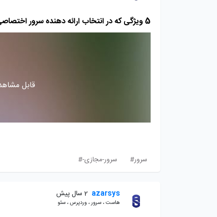
5 ویژگی که در انتخاب ارائه دهنده سرور اختصاصی باید لحاظ کرد
قابل مشاهده
سرور#
سرور-مجازی-#
azarsys
2 سال پیش
هاست ، سرور ، وردپرس ، سئو