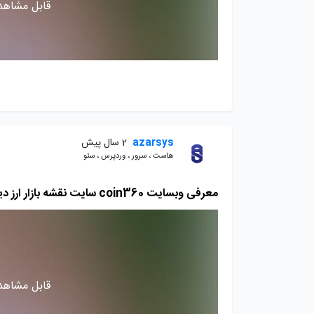
قابل مشاهده
azarsys
2 سال پیش
هاست ، سرور ، وردپرس ، سئو
معرفی وبسایت coin360 سایت نقشه بازار ارز دیجیتال
قابل مشاهده