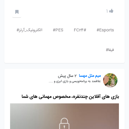
1
Esports#
FC24#
PES#
الکترونیک_آرتز#
فیفا#
میم مثل مهسا
2 سال پیش
علاقمند به برنامه‌نویسی و بازی ابری و .....
بازی های آفلاین چندنفره، مخصوص مهمانی های شما