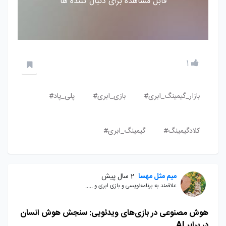
قابل مشاهده برای دنبال کننده ها
1
بازار_گیمینگ_ابری#
بازی_ابری#
پلی_پاد#
کلادگیمینگ#
گیمینگ_ابری#
میم مثل مهسا
2 سال پیش
علاقمند به برنامه‌نویسی و بازی ابری و .....
هوش مصنوعی در بازی‌های ویدئویی: سنجش هوش انسان
در برابر AI