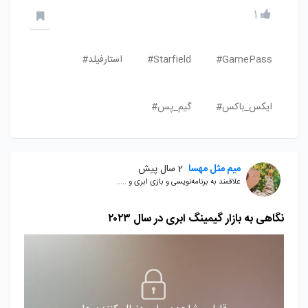
1
GamePass#
Starfield#
استارفیلد#
ایکس_باکس#
گیم_پس#
میم مثل مهسا
2 سال پیش
علاقمند به برنامه‌نویسی و بازی ابری و .....
نگاهی به بازار گیمینگ ابری در سال ۲۰۲۳