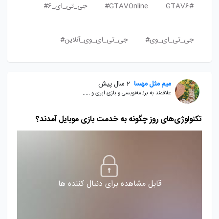
GTAV6#
GTAVOnline#
جی_تی_ای_6#
جی_تی_ای_وی#
جی_تی_ای_وی_آنلاین#
میم مثل مهسا
2 سال پیش
علاقمند به برنامه‌نویسی و بازی ابری و .....
تکنولوژی‌های روز چگونه به خدمت بازی موبایل آمدند؟
قابل مشاهده برای دنبال کننده ها