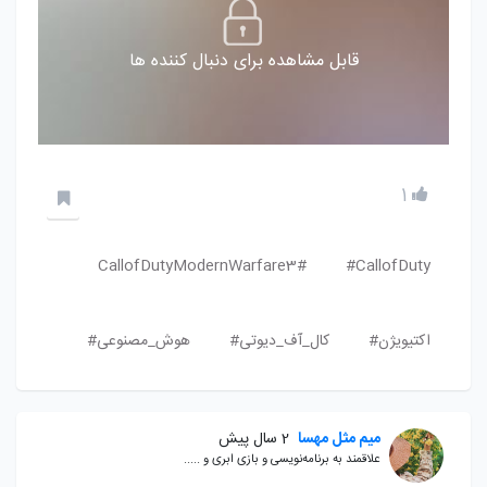
قابل مشاهده برای دنبال کننده ها
1
CallofDutyModernWarfare3#
CallofDuty#
اکتیویژن#
کال_آف_دیوتی#
هوش_مصنوعی#
میم مثل مهسا
2 سال پیش
علاقمند به برنامه‌نویسی و بازی ابری و .....