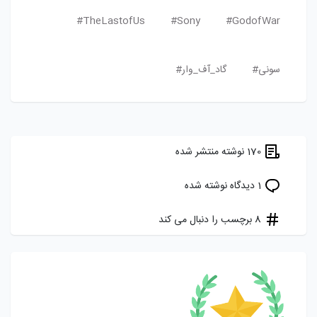
TheLastofUs#
Sony#
GodofWar#
سونی#
گاد_آف_وار#
170 نوشته منتشر شده
1 دیدگاه نوشته شده
8 برچسب را دنبال می کند