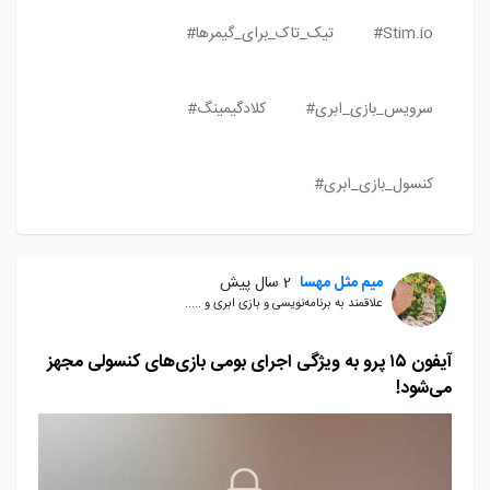
Stim.io#
تیک_تاک_برای_گیمرها#
سرویس_بازی_ابری#
کلادگیمینگ#
کنسول_بازی_ابری#
میم مثل مهسا
2 سال پیش
علاقمند به برنامه‌نویسی و بازی ابری و .....
آیفون ۱۵ پرو به ویژگی اجرای بومی بازی‌های کنسولی مجهز
می‌شود!