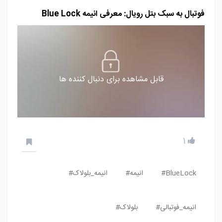
فوتبال به سبک بتل رویال: معرفی انیمه Blue Lock
قابل مشاهده برای دنبال کننده ها
1
BlueLock#
انیمه#
انیمه_بلولاک#
انیمه_فوتبالی#
بلولاک#