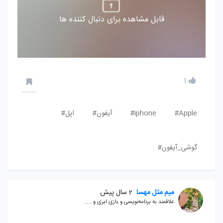
قابل مشاهده برای دنبال کننده ها
1
Apple#
iphone#
آیفون#
اپل#
گوشی_آیفون#
میم مثل مهسا
2 سال پیش
علاقمند به برنامه‌نویسی و بازی ابری و .....