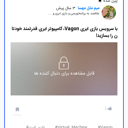
پین شده
میم مثل مهسا
3 سال پیش
علاقمند به برنامه‌نویسی و بازی ابری و .....
با سرویس بازی ابری Vagon، کامپیوتر ابری قدرتمند خودتا
ن را بسازید!
قابل مشاهده برای دنبال کننده ها
1
Vagon#
Virtual_Machine#
بازی_ابری#