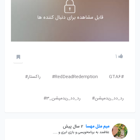
قابل مشاهده برای دنبال کننده ها
1
GTA6#
RedDeadRedemption#
راکستار#
رد_دد_ریدمپشن#
رد_دد_ریدمپشن_3#
میم مثل مهسا
2 سال پیش
علاقمند به برنامه‌نویسی و بازی ابری و .....