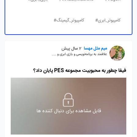
کامپیوتر_ابری#
کامپیوتر_گیمینگ#
میم مثل مهسا
2 سال پیش
علاقمند به برنامه‌نویسی و بازی ابری و .....
فیفا چطور به محبوبیت مجموعه PES پایان داد؟
قابل مشاهده برای دنبال کننده ها