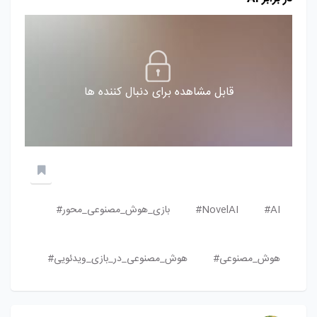
قابل مشاهده برای دنبال کننده ها
AI#
NovelAI#
بازی_هوش_مصنوعی_محور#
هوش_مصنوعی#
هوش_مصنوعی_در_بازی_ویدئویی#