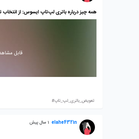
همه چیز درباره باتری لپ‌تاپ ایسوس: از انتخاب 
قابل مشاهده
تعویض_باتری_لپ_تاپ#
elahe4321n
1 سال پیش