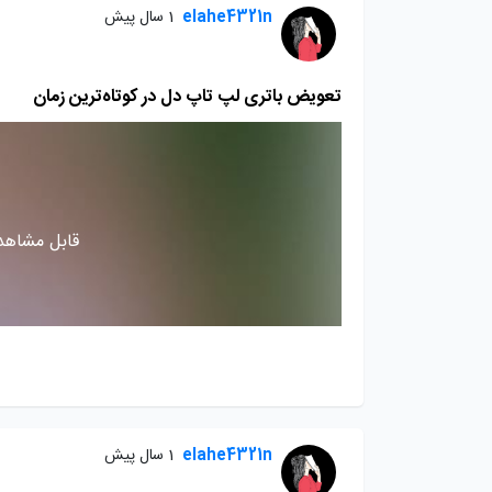
elahe4321n
1 سال پیش
تعویض باتری لپ تاپ دل در کوتاه‌ترین زمان
قابل مشاهده
elahe4321n
1 سال پیش