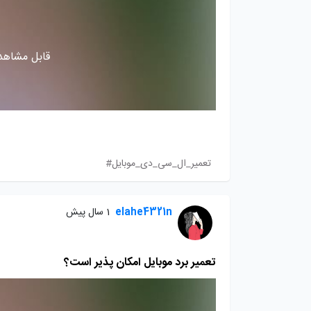
قابل مشاهده
تعمیر_ال_سی_دی_موبایل#
elahe4321n
1 سال پیش
تعمیر برد موبایل امکان پذیر است؟