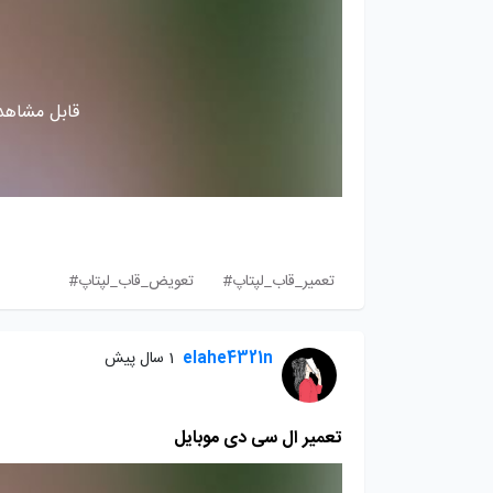
قابل مشاهده
تعمیر_قاب_لپتاپ#
تعویض_قاب_لپتاپ#
elahe4321n
1 سال پیش
تعمیر ال سی دی موبایل