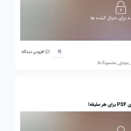
 برای دنبال کننده ها
افزودن دیدگاه
د_موبایل_سامسونگ#
قه!