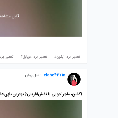
قابل مشاهده
تعمیر_برد_آیفون#
تعمیر_برد_موبایل#
تعمیر_بر
elahe4321n
1 سال پیش
اکشن، ماجراجویی یا نقش‌آفرینی؟ بهترین بازی‌های PS4 برای هر سلی