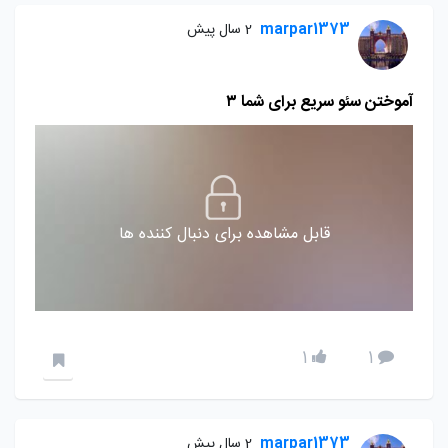
marpar1373
2 سال پیش
آموختن سئو سریع برای شما ۳
قابل مشاهده برای دنبال کننده ها
1
1
marpar1373
2 سال پیش