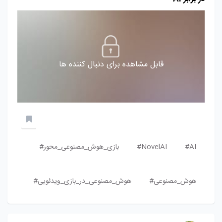
قابل مشاهده برای دنبال کننده ها
AI#
NovelAI#
بازی_هوش_مصنوعی_محور#
هوش_مصنوعی#
هوش_مصنوعی_در_بازی_ویدئویی#