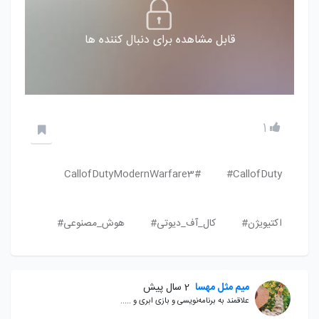
قابل مشاهده برای دنبال کننده ها
1
CallofDutyModernWarfare3#
CallofDuty#
اکتیویژن#
کال_آف_دیوتی#
هوش_مصنوعی#
میم مثل مهسا
2 سال پیش
علاقمند به برنامه‌نویسی و بازی ابری و .....