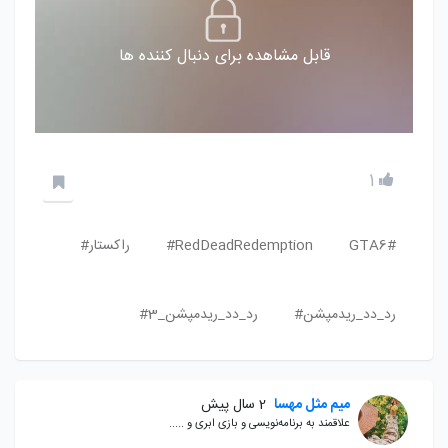
قابل مشاهده برای دنبال کننده ها
1
GTA6#
RedDeadRedemption#
راکستار#
رد_دد_ریدمپشن#
رد_دد_ریدمپشن_3#
میم مثل مهسا
2 سال پیش
علاقمند به برنامه‌نویسی و بازی ابری و .....