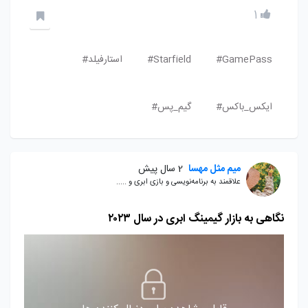
1
GamePass#
Starfield#
استارفیلد#
ایکس_باکس#
گیم_پس#
میم مثل مهسا
2 سال پیش
علاقمند به برنامه‌نویسی و بازی ابری و .....
نگاهی به بازار گیمینگ ابری در سال ۲۰۲۳