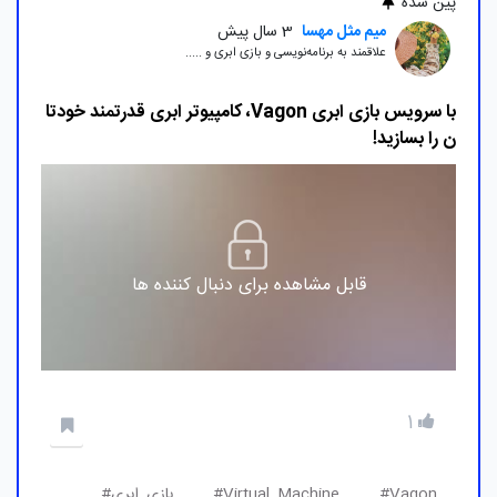
پین شده
میم مثل مهسا
3 سال پیش
علاقمند به برنامه‌نویسی و بازی ابری و .....
با سرویس بازی ابری Vagon، کامپیوتر ابری قدرتمند خودتا
ن را بسازید!
قابل مشاهده برای دنبال کننده ها
1
Vagon#
Virtual_Machine#
بازی_ابری#