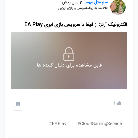
میم مثل مهسا
2 سال پیش
علاقمند به برنامه‌نویسی و بازی ابری و .....
الکترونیک آرتز: از فیفا تا سرویس بازی ابری EA Play
قابل مشاهده برای دنبال کننده ها
1
EAPlay#
CloudGamingService#