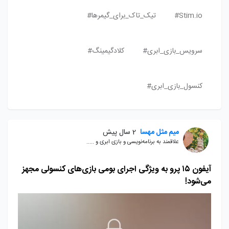
Stim.io#
تیک_تاک_برای_گیمرها#
سرویس_بازی_ابری#
کلادگیمینگ#
کنسول_بازی_ابری#
میم مثل مهسا
2 سال پیش
علاقمند به برنامه‌نویسی و بازی ابری و .....
آیفون ۱۵ پرو به ویژگی اجرای بومی بازی‌های کنسولی مجهز
می‌شود!