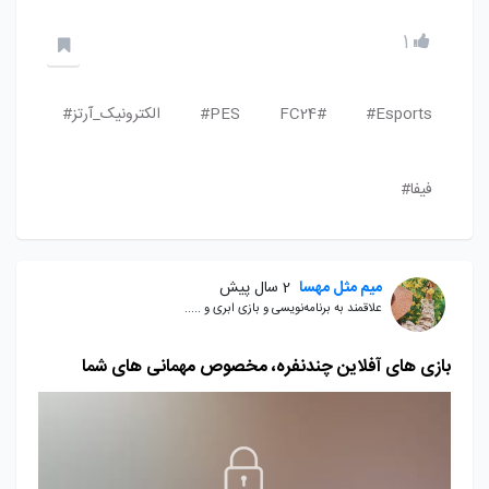
1
Esports#
FC24#
PES#
الکترونیک_آرتز#
فیفا#
میم مثل مهسا
2 سال پیش
علاقمند به برنامه‌نویسی و بازی ابری و .....
بازی های آفلاین چندنفره، مخصوص مهمانی های شما