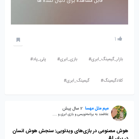
قابل مشاهده برای دنبال کننده ها
1
بازار_گیمینگ_ابری#
بازی_ابری#
پلی_پاد#
کلادگیمینگ#
گیمینگ_ابری#
میم مثل مهسا
2 سال پیش
علاقمند به برنامه‌نویسی و بازی ابری و .....
هوش مصنوعی در بازی‌های ویدئویی: سنجش هوش انسان
در برابر AI