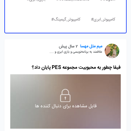
کامپیوتر_ابری#
کامپیوتر_گیمینگ#
میم مثل مهسا
2 سال پیش
علاقمند به برنامه‌نویسی و بازی ابری و .....
فیفا چطور به محبوبیت مجموعه PES پایان داد؟
قابل مشاهده برای دنبال کننده ها