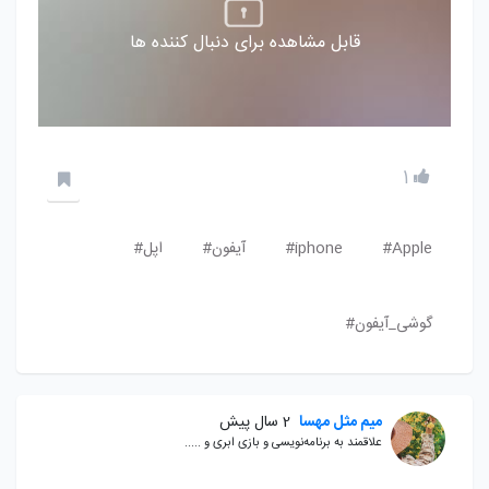
قابل مشاهده برای دنبال کننده ها
1
Apple#
iphone#
آیفون#
اپل#
گوشی_آیفون#
میم مثل مهسا
2 سال پیش
علاقمند به برنامه‌نویسی و بازی ابری و .....