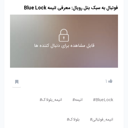
فوتبال به سبک بتل رویال: معرفی انیمه Blue Lock
قابل مشاهده برای دنبال کننده ها
1
BlueLock#
انیمه#
انیمه_بلولاک#
انیمه_فوتبالی#
بلولاک#