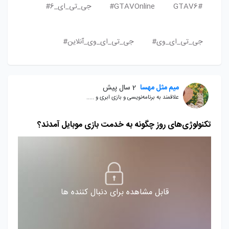
GTAV6#
GTAVOnline#
جی_تی_ای_6#
جی_تی_ای_وی#
جی_تی_ای_وی_آنلاین#
میم مثل مهسا
2 سال پیش
علاقمند به برنامه‌نویسی و بازی ابری و .....
تکنولوژی‌های روز چگونه به خدمت بازی موبایل آمدند؟
قابل مشاهده برای دنبال کننده ها