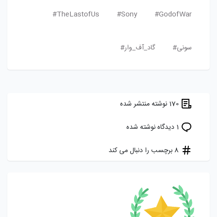
TheLastofUs#
Sony#
GodofWar#
سونی#
گاد_آف_وار#
170 نوشته منتشر شده
1 دیدگاه نوشته شده
8 برچسب را دنبال می کند