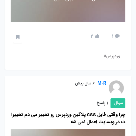
2
1
وردپرس#
M-R
6 سال پیش
سوال
1 پاسخ
چرا وقتی فایل css پلاگین وردپرس رو تغییر می دم تغییرا
ت در وبسایت اعمال نمی شه