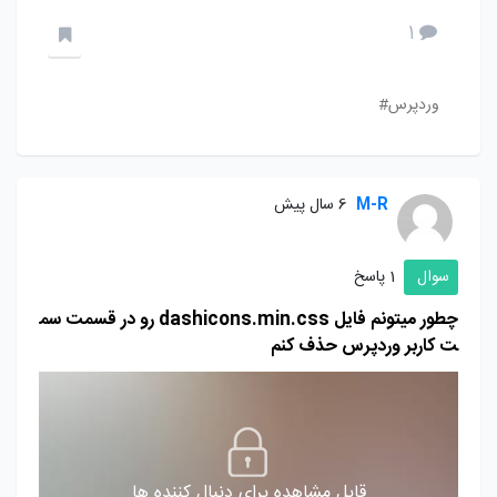
1
وردپرس#
M-R
6 سال پیش
سوال
1 پاسخ
چطور میتونم فایل dashicons.min.css رو در قسمت سم
ت کاربر وردپرس حذف کنم
قابل مشاهده برای دنبال کننده ها