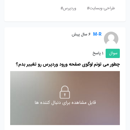
طراحی-وبسایت#
وردپرس#
M-R
6 سال پیش
سوال
1 پاسخ
چطور می تونم لوگوی صفحه ورود وردپرس رو تغییر بدم؟
قابل مشاهده برای دنبال کننده ها