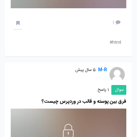
1
html#
M-R
5 سال پیش
سوال
1 پاسخ
فرق بین پوسته و قالب در وردپرس چیست؟