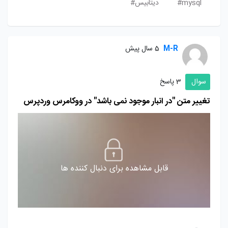
mysql#
دیتابیس#
M-R
5 سال پیش
سوال
3 پاسخ
تغییر متن "در انبار موجود نمی باشد" در ووکامرس وردپرس
قابل مشاهده برای دنبال کننده ها