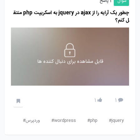
سوال
1 پاسخ
چطور یک آرایه را از ajax در jquery به اسکریپت php منتق
ل کنم؟
قابل مشاهده برای دنبال کننده ها
1
1
jquery#
php#
wordpress#
وردپرس#