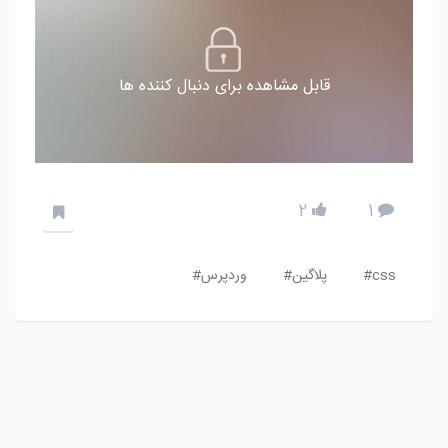
قابل مشاهده برای دنبال کننده ها
2
1
css#
پلاگین#
وردپرس#