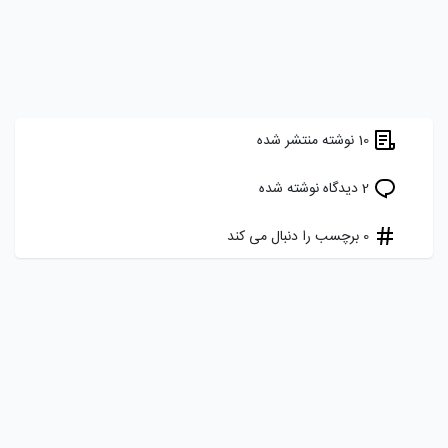
10 نوشته منتشر شده
2 دیدگاه نوشته شده
0 برچسب را دنبال می کند
هدف ما ایجاد یک شبکه اجتماعی برای برنامه نویسان، توسعه دهندگان و
علاقه مندان فارسی زبان به دنیای کد نویسی است