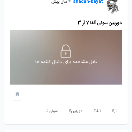
shadan-bayat
4 سال پیش
دوربین سونی آلفا 7 آر 3
قابل مشاهده برای دنبال کننده ها
آر#
آلفا#
دوربین#
سونی#