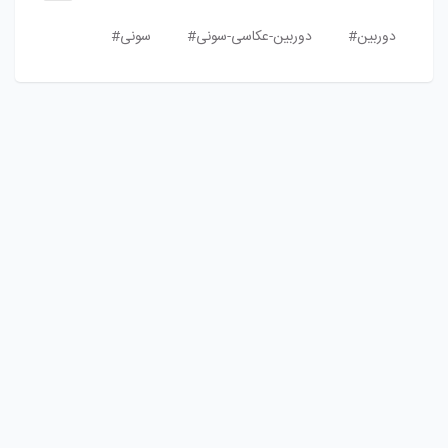
دوربین#
دوربین-عکاسی-سونی#
سونی#