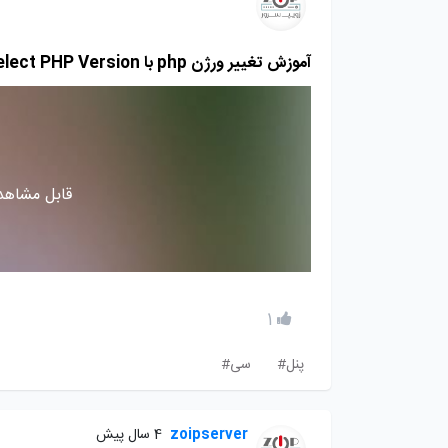
آموزش تغییر ورژن php با Select PHP Version در سی پنل
قابل مشاهده
1
پنل#
سی#
zoipserver
4 سال پیش