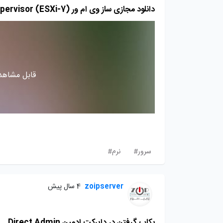
دانلود مجازی ساز وی ام ور VMware vSphere Hypervisor (ESXi-7)
قابل مشاهده
سرور#
نرم#
zoipserver
4 سال پیش
بکاپ گرفتن در دایرکت ادمین Direct Admin