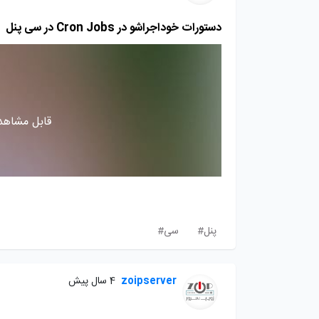
دستورات خوداجراشو در Cron Jobs در سی پنل
قابل مشاهده
پنل#
سی#
zoipserver
4 سال پیش