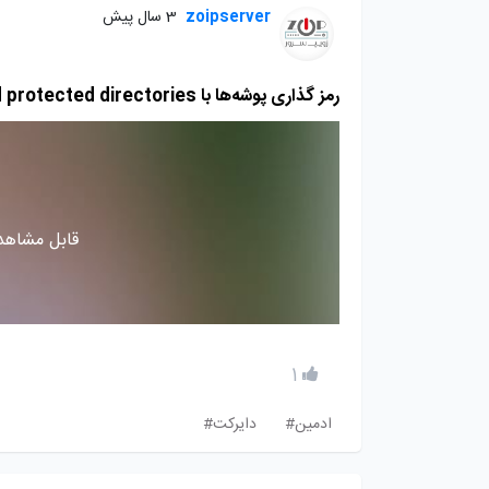
zoipserver
3 سال پیش
رمز گذاری پوشه‌ها با password protected directories
قابل مشاهده
1
ادمین#
دایرکت#