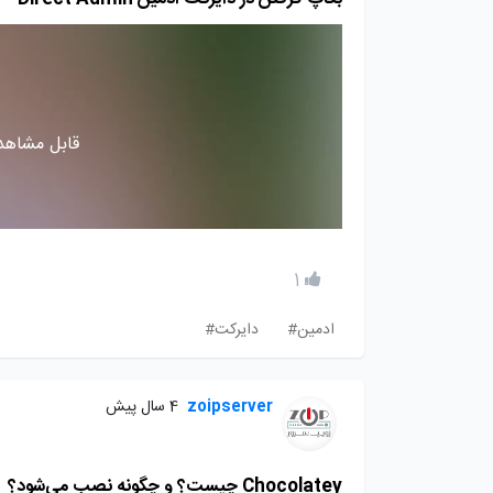
قابل مشاهده
1
ادمین#
دایرکت#
zoipserver
4 سال پیش
Chocolatey چیست؟ و چگونه نصب می‌شود؟