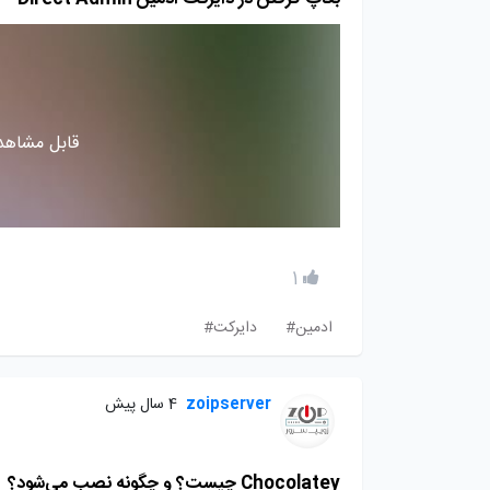
قابل مشاهده
1
ادمین#
دایرکت#
zoipserver
4 سال پیش
Chocolatey چیست؟ و چگونه نصب می‌شود؟