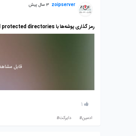
zoipserver
3 سال پیش
رمز گذاری پوشه‌ها با password protected directories
قابل مشاهده
1
ادمین#
دایرکت#