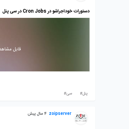
دستورات خوداجراشو در Cron Jobs در سی پنل
قابل مشاهده
پنل#
سی#
zoipserver
4 سال پیش