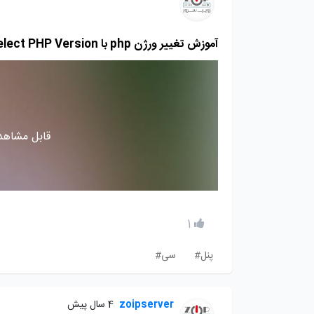
آموزش تغییر ورژن php با Select PHP Version در سی پنل
قابل مشاهده
1
پنل#
سی#
zoipserver
4 سال پیش