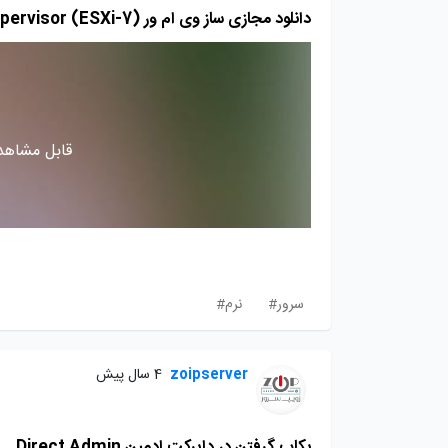
دانلود مجازی ساز وی ام ور VMware vSphere Hypervisor (ESXi-7)
قابل مشاهده
سرور#
نرم#
zoipserver
4 سال پیش
بکاپ گرفتن در دایرکت ادمین Direct Admin