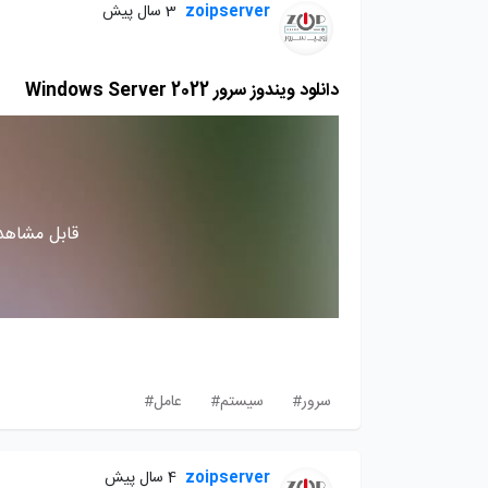
zoipserver
3 سال پیش
دانلود ویندوز سرور Windows Server 2022
قابل مشاهده
سرور#
سیستم#
عامل#
zoipserver
4 سال پیش