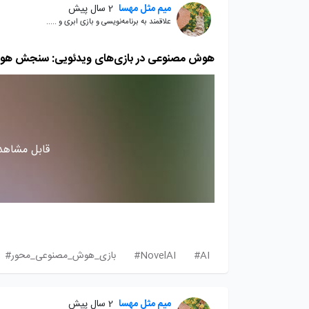
میم مثل مهسا
2 سال پیش
علاقمند به برنامه‌نویسی و بازی ابری و .....
هوش مصنوعی در بازی‌های ویدئویی: سنجش هوش ان
قابل مشاهده
AI#
NovelAI#
بازی_هوش_مصنوعی_محور#
میم مثل مهسا
2 سال پیش