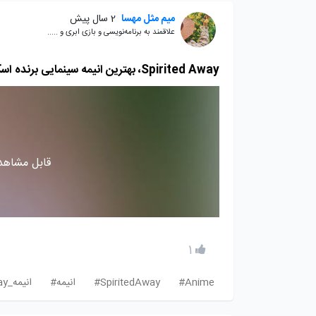
میم مثل مهسا
2 سال پیش
علاقمند به برنامه‌نویسی و بازی ابری و .....
Spirited Away، بهترین انیمه سینمایی برنده اسکار را از دست ندهید!
قابل مشاهده
1
Anime#
SpiritedAway#
انیمه#
انیمه_Spirited_Away#