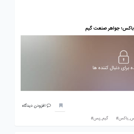
باکس؛ جواهر صنعت گیم
 برای دنبال کننده ها
افزودن دیدگاه
س_باکس#
گیم_پس#