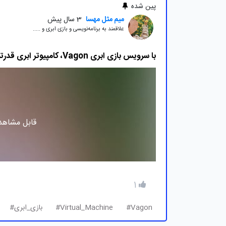
پین شده
میم مثل مهسا
3 سال پیش
علاقمند به برنامه‌نویسی و بازی ابری و .....
با سرویس بازی ابری Vagon، کامپیوتر ابری قدرتمند خودتان را بسازید!
قابل مشاهده
1
Vagon#
Virtual_Machine#
بازی_ابری#