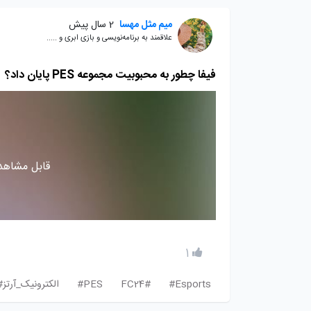
میم مثل مهسا
2 سال پیش
علاقمند به برنامه‌نویسی و بازی ابری و .....
فیفا چطور به محبوبیت مجموعه PES پایان داد؟
قابل مشاهده
1
Esports#
FC24#
PES#
الکترونیک_آرتز#