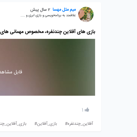
میم مثل مهسا
2 سال پیش
علاقمند به برنامه‌نویسی و بازی ابری و .....
بازی های آفلاین چندنفره، مخصوص مهمانی های 
قابل مشاهده
1
آفلاین_چندنفره#
بازی_آفلاین#
بازی_آفلاین_چن