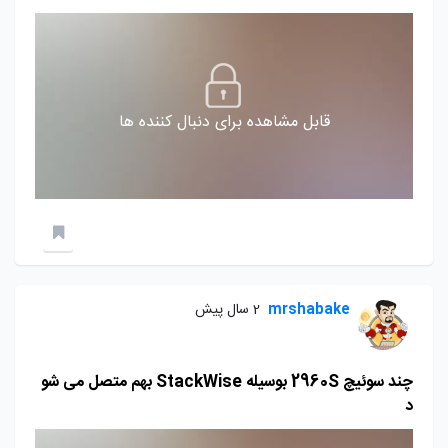
قابل مشاهده برای دنبال کننده ها
mrshabake
2 سال پیش
چند سوئیچ 2960S بوسیله StackWise بهم متصل می شو
د