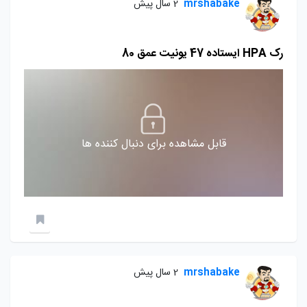
mrshabake
2 سال پیش
رک HPA ايستاده 47 يونيت عمق 80
قابل مشاهده برای دنبال کننده ها
mrshabake
2 سال پیش