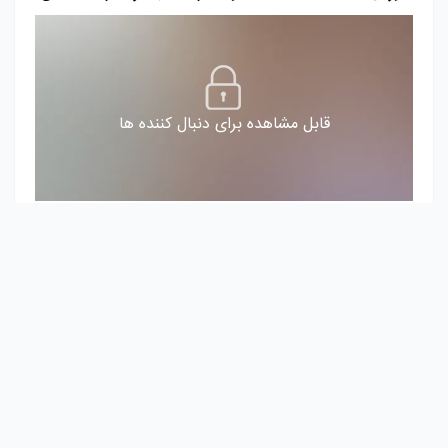
قابل مشاهده برای دنبال کننده ها
ادمین#
دایرکت#
zoipserver
4 سال پیش