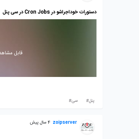
دستورات خوداجراشو در Cron Jobs در سی پنل
قابل مشاهده
پنل#
سی#
zoipserver
4 سال پیش