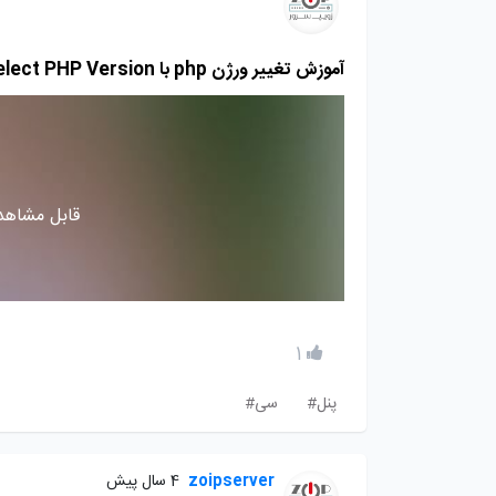
آموزش تغییر ورژن php با Select PHP Version در سی پنل
قابل مشاهده
1
پنل#
سی#
zoipserver
4 سال پیش