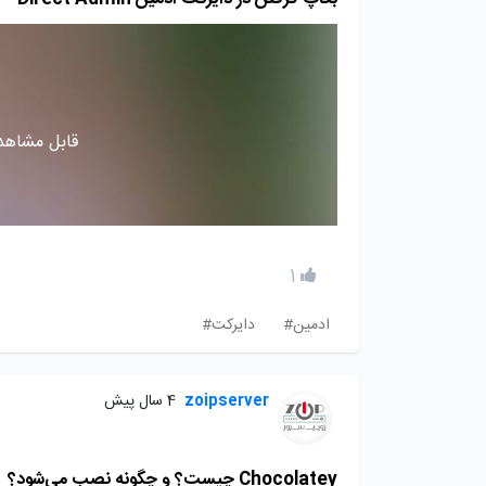
قابل مشاهده
1
ادمین#
دایرکت#
zoipserver
4 سال پیش
Chocolatey چیست؟ و چگونه نصب می‌شود؟