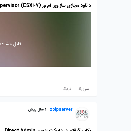
دانلود مجازی ساز وی ام ور VMware vSphere Hypervisor (ESXi-7)
قابل مشاهده
سرور#
نرم#
zoipserver
4 سال پیش
بکاپ گرفتن در دایرکت ادمین Direct Admin