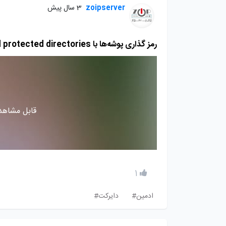
zoipserver
3 سال پیش
رمز گذاری پوشه‌ها با password protected directories
قابل مشاهده
1
ادمین#
دایرکت#