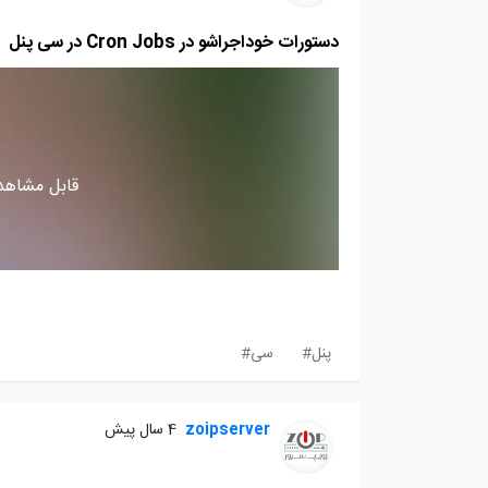
دستورات خوداجراشو در Cron Jobs در سی پنل
قابل مشاهده
پنل#
سی#
zoipserver
4 سال پیش