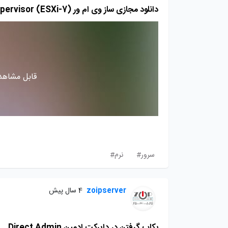
دانلود مجازی ساز وی ام ور VMware vSphere Hypervisor (ESXi-7)
قابل مشاهده
سرور#
نرم#
zoipserver
4 سال پیش
بکاپ گرفتن در دایرکت ادمین Direct Admin