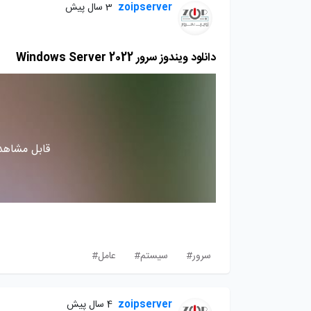
zoipserver
3 سال پیش
دانلود ویندوز سرور Windows Server 2022
قابل مشاهده
سرور#
سیستم#
عامل#
zoipserver
4 سال پیش