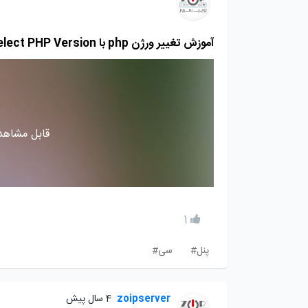
آموزش تغییر ورژن php با Select PHP Version در سی پنل
قابل مشاهده
1
پنل#
سی#
zoipserver
4 سال پیش