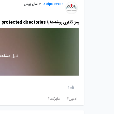
zoipserver
3 سال پیش
رمز گذاری پوشه‌ها با password protected directories
قابل مشاهده
1
ادمین#
دایرکت#