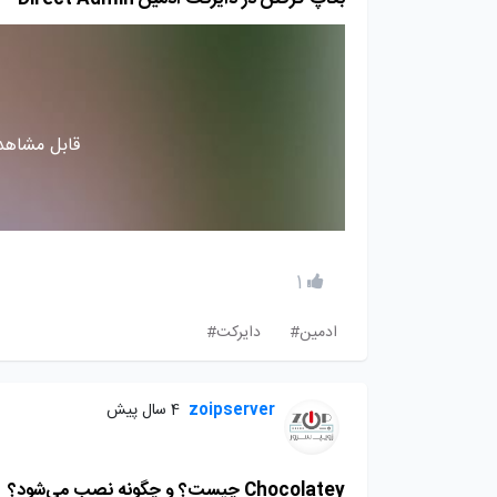
قابل مشاهده
1
ادمین#
دایرکت#
zoipserver
4 سال پیش
Chocolatey چیست؟ و چگونه نصب می‌شود؟