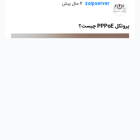
zoipserver
4 سال پیش
پروتکل PPPoE چیست؟
قابل مشاهده برای دنبال کننده ها
zoipserver
4 سال پیش