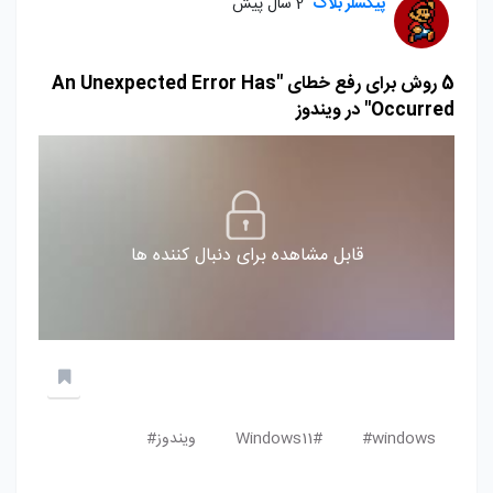
پیکسلر بلاگ
2 سال پیش
5 روش برای رفع خطای "An Unexpected Error Has
Occurred" در ویندوز
قابل مشاهده برای دنبال کننده ها
windows#
Windows11#
ویندوز#