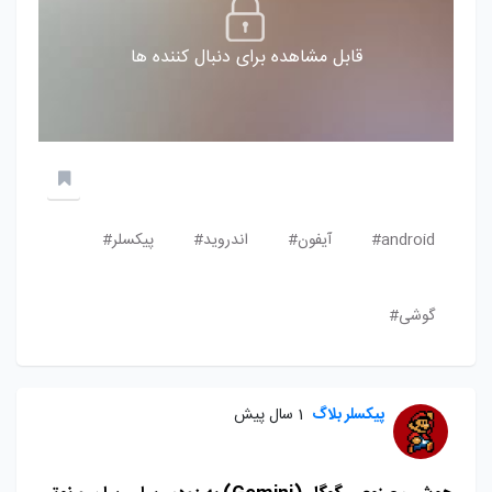
قابل مشاهده برای دنبال کننده ها
android#
آیفون#
اندروید#
پیکسلر#
گوشی#
پیکسلر بلاگ
1 سال پیش