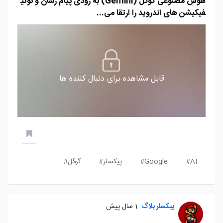
هوش مصنوعی گوگل (Gemini) به زودی پیام‌ رسان و نوتی
فیکیشن های اندروید را ارتقا می...
قابل مشاهده برای دنبال کننده ها
AI#
Google#
پیکسلر#
گوگل#
پیکسلر بلاگ
1 سال پیش