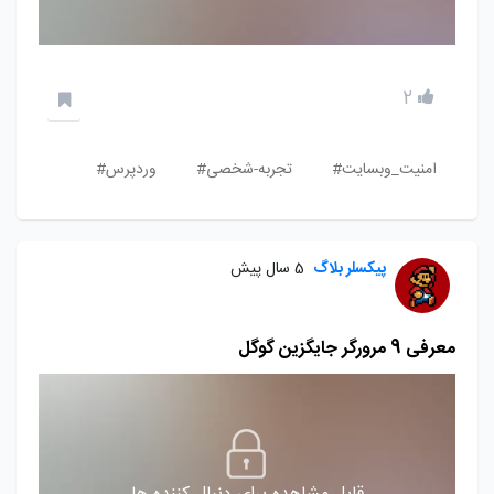
2
امنیت_وبسایت#
تجربه-شخصی#
وردپرس#
پیکسلر بلاگ
5 سال پیش
معرفی 9 مرورگر جایگزین گوگل