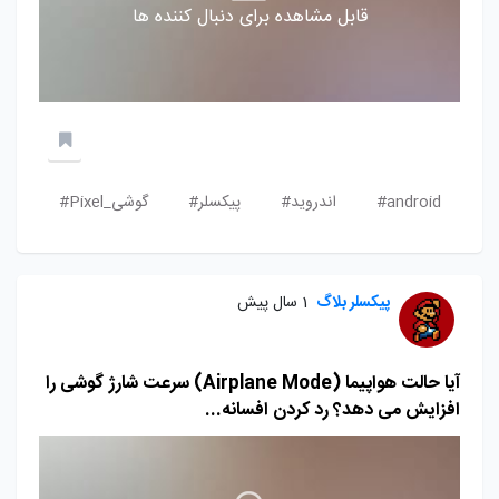
قابل مشاهده برای دنبال کننده ها
android#
اندروید#
پیکسلر#
گوشی_Pixel#
پیکسلر بلاگ
1 سال پیش
آیا حالت هواپیما (Airplane Mode) سرعت شارژ گوشی را
افزایش می دهد؟ رد کردن افسانه...