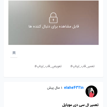
قابل مشاهده برای دنبال کننده ها
تعمیر_قاب_لپتاپ#
تعویض_قاب_لپتاپ#
elahe4321n
1 سال پیش
تعمیر ال سی دی موبایل