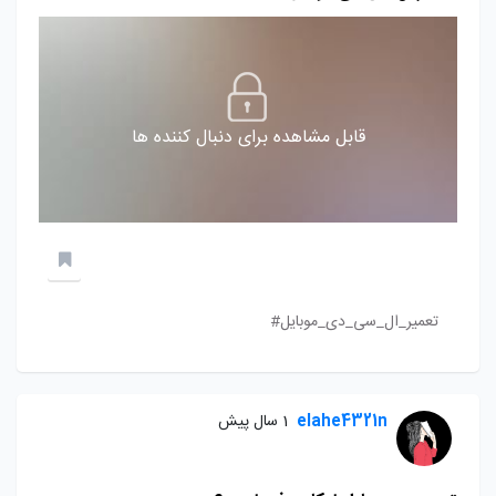
قابل مشاهده برای دنبال کننده ها
تعمیر_ال_سی_دی_موبایل#
elahe4321n
1 سال پیش