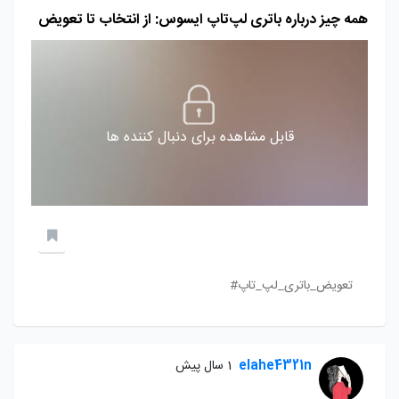
همه چیز درباره باتری لپ‌تاپ ایسوس: از انتخاب تا تعویض
قابل مشاهده برای دنبال کننده ها
تعویض_باتری_لپ_تاپ#
elahe4321n
1 سال پیش