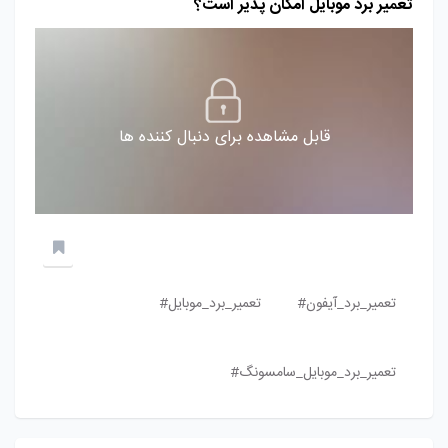
تعمیر برد موبایل امکان پذیر است؟
قابل مشاهده برای دنبال کننده ها
تعمیر_برد_آیفون#
تعمیر_برد_موبایل#
تعمیر_برد_موبایل_سامسونگ#