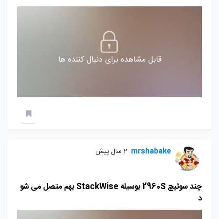
قابل مشاهده برای دنبال کننده ها
mrshabake
2 سال پیش
چند سوئیچ 2960S بوسیله StackWise بهم متصل می شو
د