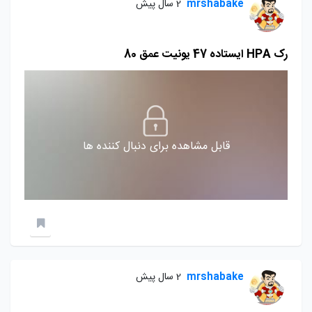
mrshabake
2 سال پیش
رک HPA ايستاده 47 يونيت عمق 80
قابل مشاهده برای دنبال کننده ها
mrshabake
2 سال پیش