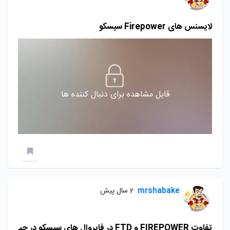
لایسنس های Firepower سیسکو
قابل مشاهده برای دنبال کننده ها
mrshabake
2 سال پیش
تفاوت FIREPOWER و FTD در فایروال های سیسکو در چی