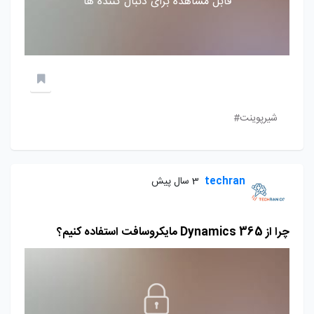
قابل مشاهده برای دنبال کننده ها
شیرپوینت#
techran
3 سال پیش
چرا از Dynamics 365 مایکروسافت استفاده کنیم؟