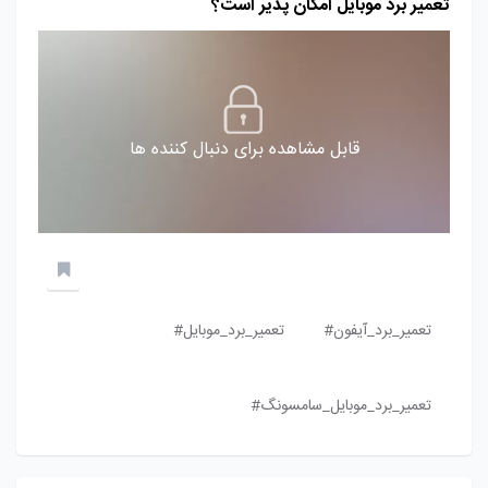
تعمیر برد موبایل امکان پذیر است؟
قابل مشاهده برای دنبال کننده ها
تعمیر_برد_آیفون#
تعمیر_برد_موبایل#
تعمیر_برد_موبایل_سامسونگ#