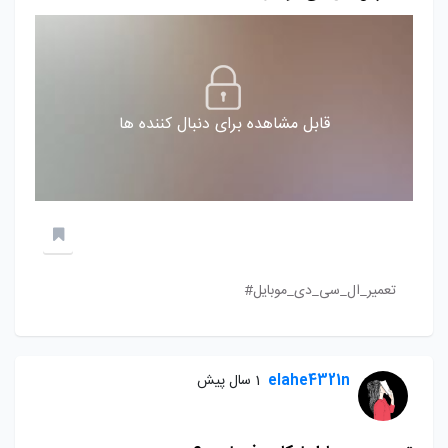
قابل مشاهده برای دنبال کننده ها
تعمیر_ال_سی_دی_موبایل#
elahe4321n
1 سال پیش