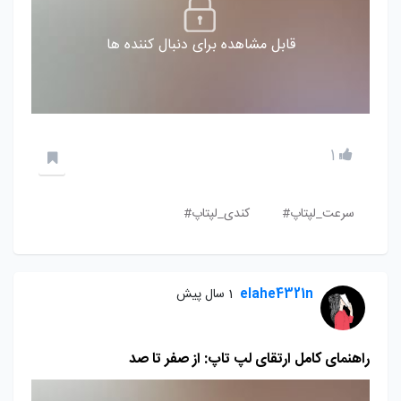
قابل مشاهده برای دنبال کننده ها
1
سرعت_لپتاپ#
کندی_لپتاپ#
elahe4321n
1 سال پیش
راهنمای کامل ارتقای لپ تاپ: از صفر تا صد