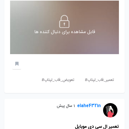
قابل مشاهده برای دنبال کننده ها
تعمیر_قاب_لپتاپ#
تعویض_قاب_لپتاپ#
elahe4321n
1 سال پیش
تعمیر ال سی دی موبایل