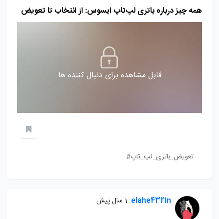
همه چیز درباره باتری لپ‌تاپ ایسوس: از انتخاب تا تعویض
قابل مشاهده برای دنبال کننده ها
تعویض_باتری_لپ_تاپ#
elahe4321n
1 سال پیش