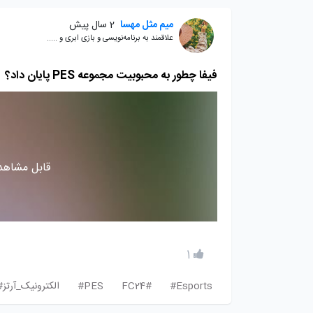
میم مثل مهسا
2 سال پیش
علاقمند به برنامه‌نویسی و بازی ابری و .....
فیفا چطور به محبوبیت مجموعه PES پایان داد؟
قابل مشاهده
1
Esports#
FC24#
PES#
الکترونیک_آرتز#