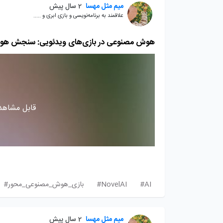
میم مثل مهسا
2 سال پیش
علاقمند به برنامه‌نویسی و بازی ابری و .....
هوش مصنوعی در بازی‌های ویدئویی: سنجش هوش ان
قابل مشاهده
AI#
NovelAI#
بازی_هوش_مصنوعی_محور#
میم مثل مهسا
2 سال پیش