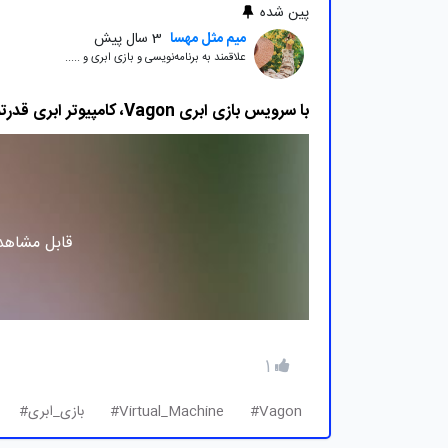
پین شده
میم مثل مهسا
3 سال پیش
علاقمند به برنامه‌نویسی و بازی ابری و .....
با سرویس بازی ابری Vagon، کامپیوتر ابری قدرتمند خودتان را بسازید!
قابل مشاهده
1
Vagon#
Virtual_Machine#
بازی_ابری#