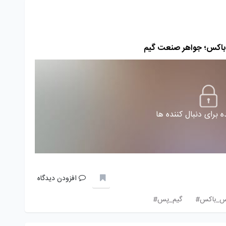
باکس؛ جواهر صنعت گیم
 برای دنبال کننده ها
افزودن دیدگاه
س_باکس#
گیم_پس#