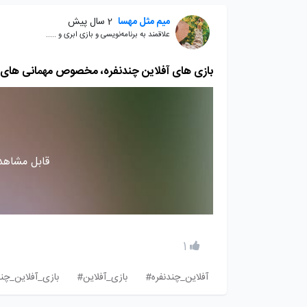
میم مثل مهسا
2 سال پیش
علاقمند به برنامه‌نویسی و بازی ابری و .....
بازی های آفلاین چندنفره، مخصوص مهمانی های 
قابل مشاهده
1
آفلاین_چندنفره#
بازی_آفلاین#
بازی_آفلاین_چن