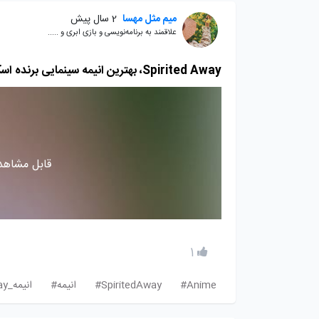
میم مثل مهسا
2 سال پیش
علاقمند به برنامه‌نویسی و بازی ابری و .....
Spirited Away، بهترین انیمه سینمایی برنده اسکار را از دست ندهید!
قابل مشاهده
1
Anime#
SpiritedAway#
انیمه#
انیمه_Spirited_Away#