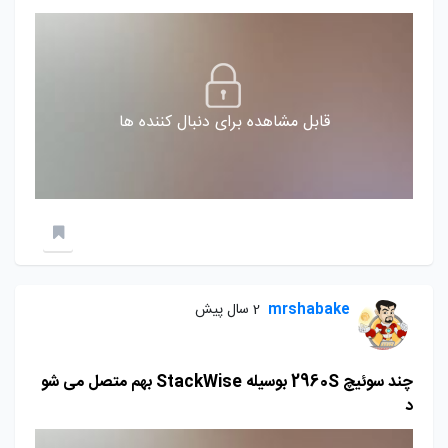
قابل مشاهده برای دنبال کننده ها
mrshabake
2 سال پیش
چند سوئیچ 2960S بوسیله StackWise بهم متصل می شو
د