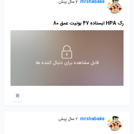
mrshabake
2 سال پیش
رک HPA ايستاده 47 يونيت عمق 80
قابل مشاهده برای دنبال کننده ها
mrshabake
2 سال پیش