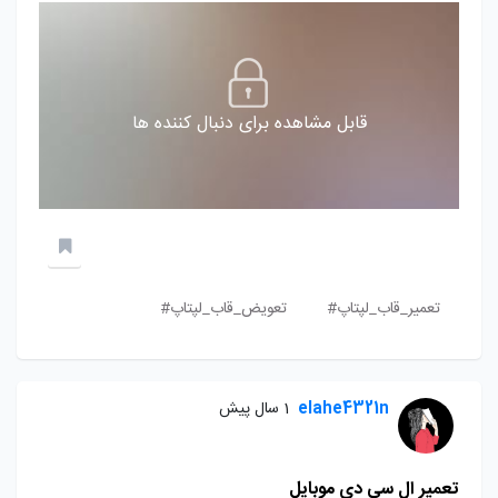
قابل مشاهده برای دنبال کننده ها
تعمیر_قاب_لپتاپ#
تعویض_قاب_لپتاپ#
elahe4321n
1 سال پیش
تعمیر ال سی دی موبایل