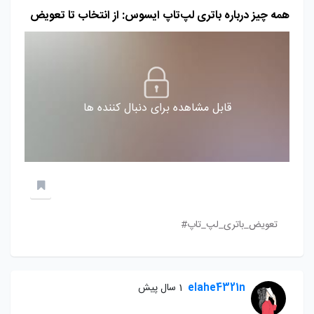
همه چیز درباره باتری لپ‌تاپ ایسوس: از انتخاب تا تعویض
قابل مشاهده برای دنبال کننده ها
تعویض_باتری_لپ_تاپ#
elahe4321n
1 سال پیش