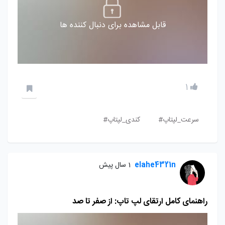
قابل مشاهده برای دنبال کننده ها
1
سرعت_لپتاپ#
کندی_لپتاپ#
elahe4321n
1 سال پیش
راهنمای کامل ارتقای لپ تاپ: از صفر تا صد