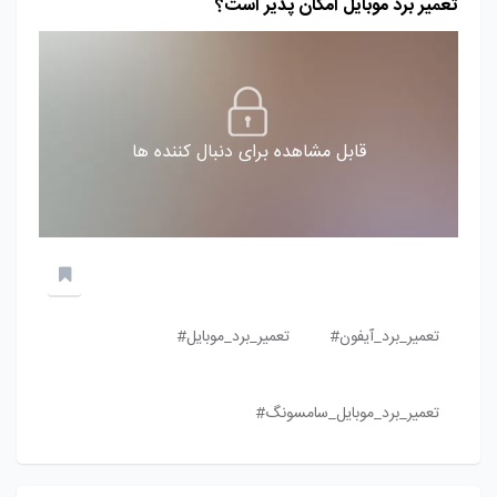
تعمیر برد موبایل امکان پذیر است؟
قابل مشاهده برای دنبال کننده ها
تعمیر_برد_آیفون#
تعمیر_برد_موبایل#
تعمیر_برد_موبایل_سامسونگ#