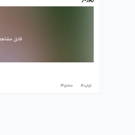
قابل مشاهده
تولید#
محتوا#