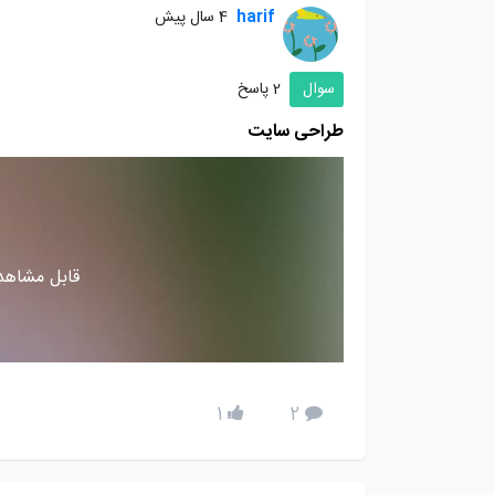
harif
4 سال پیش
سوال
2 پاسخ
طراحی سایت
قابل مشاهده
1
2