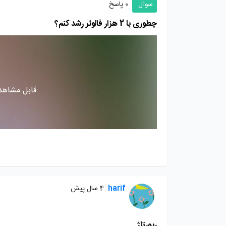
سوال
0 پاسخ
چطوری با 2 هزار فالوئر رشد کنم؟
قابل مشاهده
harif
4 سال پیش
رپورتاژ