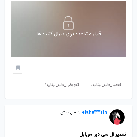
قابل مشاهده برای دنبال کننده ها
تعمیر_قاب_لپتاپ#
تعویض_قاب_لپتاپ#
elahe4321n
1 سال پیش
تعمیر ال سی دی موبایل