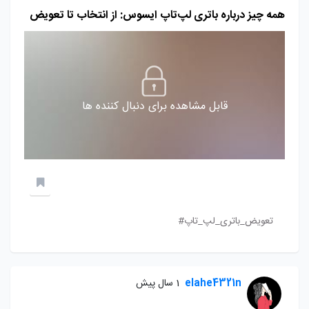
همه چیز درباره باتری لپ‌تاپ ایسوس: از انتخاب تا تعویض
قابل مشاهده برای دنبال کننده ها
تعویض_باتری_لپ_تاپ#
elahe4321n
1 سال پیش