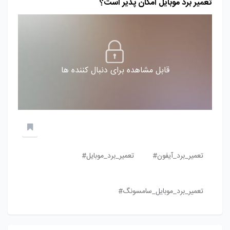
تعمیر برد موبایل امکان پذیر است؟
قابل مشاهده برای دنبال کننده ها
تعمیر_برد_آیفون#
تعمیر_برد_موبایل#
تعمیر_برد_موبایل_سامسونگ#