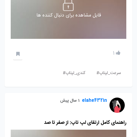
قابل مشاهده برای دنبال کننده ها
1
سرعت_لپتاپ#
کندی_لپتاپ#
elahe4321n
1 سال پیش
راهنمای کامل ارتقای لپ تاپ: از صفر تا صد