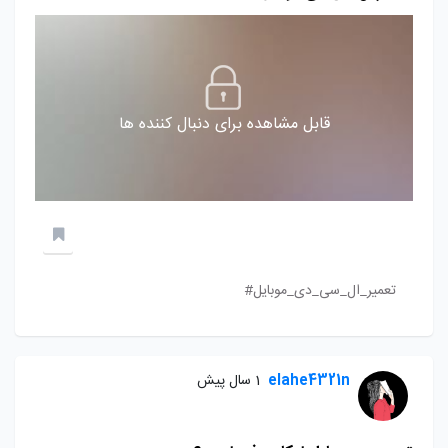
قابل مشاهده برای دنبال کننده ها
تعمیر_ال_سی_دی_موبایل#
elahe4321n
1 سال پیش