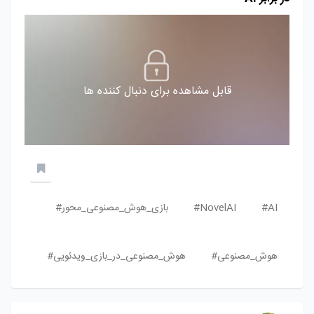
قابل مشاهده برای دنبال کننده ها
AI#
NovelAI#
بازی_هوش_مصنوعی_محور#
هوش_مصنوعی#
هوش_مصنوعی_در_بازی_ویدئویی#