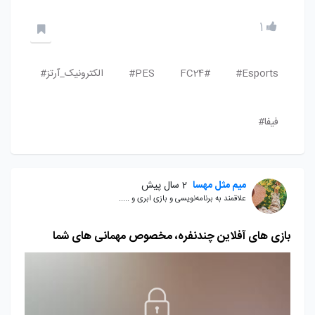
1
Esports#
FC24#
PES#
الکترونیک_آرتز#
فیفا#
میم مثل مهسا
2 سال پیش
علاقمند به برنامه‌نویسی و بازی ابری و .....
بازی های آفلاین چندنفره، مخصوص مهمانی های شما