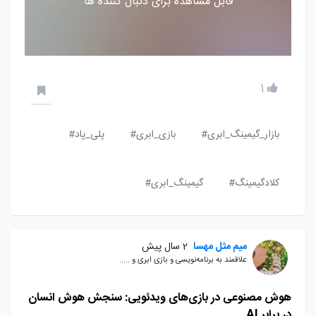
قابل مشاهده برای دنبال کننده ها
1
بازار_گیمینگ_ابری#
بازی_ابری#
پلی_پاد#
کلادگیمینگ#
گیمینگ_ابری#
میم مثل مهسا
2 سال پیش
علاقمند به برنامه‌نویسی و بازی ابری و .....
هوش مصنوعی در بازی‌های ویدئویی: سنجش هوش انسان
در برابر AI