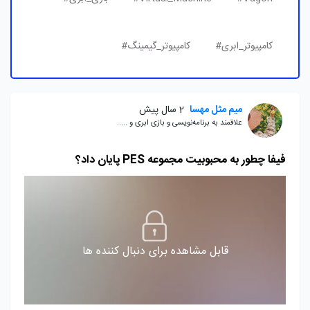
کامپیوتر_ابری#
کامپیوتر_گیمینگ#
میم مثل مهسا
2 سال پیش
علاقمند به برنامه‌نویسی و بازی ابری و .....
فیفا چطور به محبوبیت مجموعه PES پایان داد؟
قابل مشاهده برای دنبال کننده ها