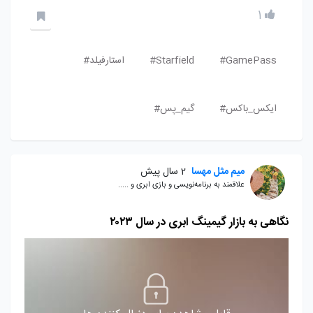
1
GamePass#
Starfield#
استارفیلد#
ایکس_باکس#
گیم_پس#
میم مثل مهسا
2 سال پیش
علاقمند به برنامه‌نویسی و بازی ابری و .....
نگاهی به بازار گیمینگ ابری در سال ۲۰۲۳