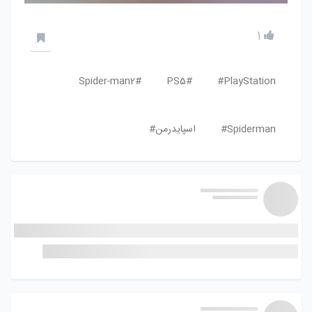
1
Spider-man2#
PS5#
PlayStation#
Spiderman#
اسپایدرمن#