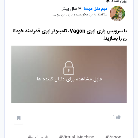
پین شده
میم مثل مهسا
3 سال پیش
علاقمند به برنامه‌نویسی و بازی ابری و .....
با سرویس بازی ابری Vagon، کامپیوتر ابری قدرتمند خودتا
ن را بسازید!
قابل مشاهده برای دنبال کننده ها
1
Vagon#
Virtual_Machine#
بازی_ابری#