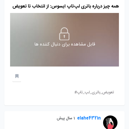
همه چیز درباره باتری لپ‌تاپ ایسوس: از انتخاب تا تعویض
قابل مشاهده برای دنبال کننده ها
تعویض_باتری_لپ_تاپ#
elahe4321n
1 سال پیش