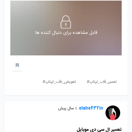
قابل مشاهده برای دنبال کننده ها
تعمیر_قاب_لپتاپ#
تعویض_قاب_لپتاپ#
elahe4321n
1 سال پیش
تعمیر ال سی دی موبایل