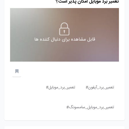
تعمیر برد موبایل امکان پذیر است؟
قابل مشاهده برای دنبال کننده ها
تعمیر_برد_آیفون#
تعمیر_برد_موبایل#
تعمیر_برد_موبایل_سامسونگ#