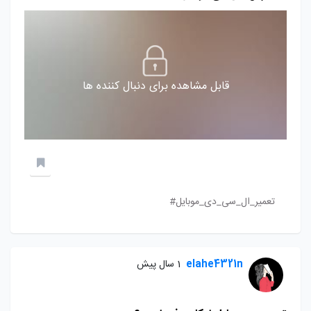
قابل مشاهده برای دنبال کننده ها
تعمیر_ال_سی_دی_موبایل#
elahe4321n
1 سال پیش