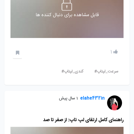
قابل مشاهده برای دنبال کننده ها
1
سرعت_لپتاپ#
کندی_لپتاپ#
elahe4321n
1 سال پیش
راهنمای کامل ارتقای لپ تاپ: از صفر تا صد